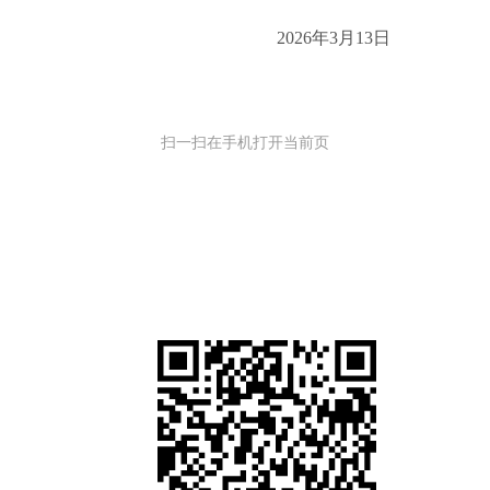
20
2
6
年
3
月
13
日
扫一扫在手机打开当前页