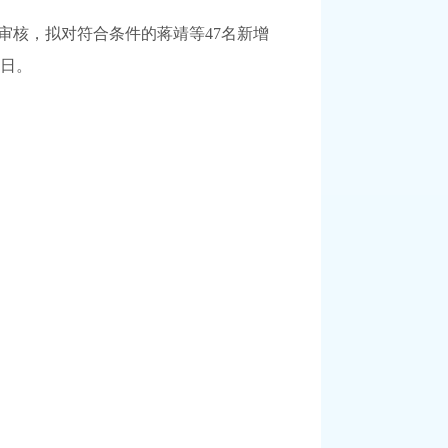
审核
，
拟对符合条件的蒋靖等
47
名新增
日。