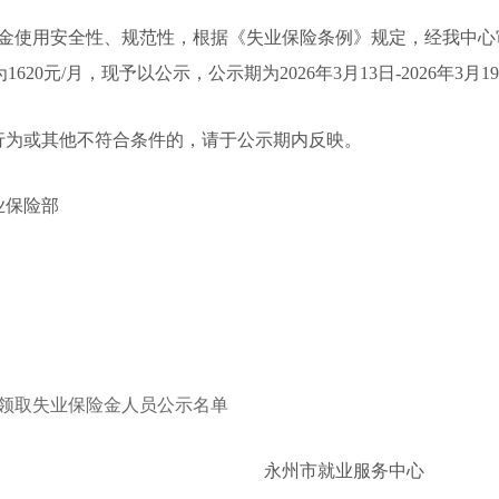
金使用安全性、规范性，
根据
《
失业保险条例
》
规定
，
经
我中心
620元/月，
现予以公示，公示期为202
6
年
3
月
13
日-202
6
年
3
月
19
行为或其他不符合条件的，请于公示期内反映。
业保险部
新增领取失业保险金人员公示名单
永州市就业服务中心